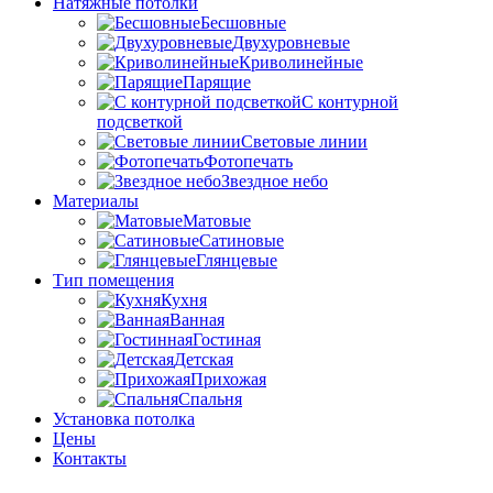
Натяжные потолки
Бесшовные
Двухуровневые
Криволинейные
Парящие
С контурной
подсветкой
Световые линии
Фотопечать
Звездное небо
Материалы
Матовые
Сатиновые
Глянцевые
Тип помещения
Кухня
Ванная
Гостиная
Детская
Прихожая
Спальня
Установка потолка
Цены
Контакты