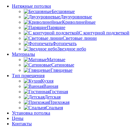
Натяжные потолки
Бесшовные
Двухуровневые
Криволинейные
Парящие
С контурной подсветкой
Световые линии
Фотопечать
Звездное небо
Материалы
Матовые
Сатиновые
Глянцевые
Тип помещения
Кухня
Ванная
Гостиная
Детская
Прихожая
Спальня
Установка потолка
Цены
Контакты