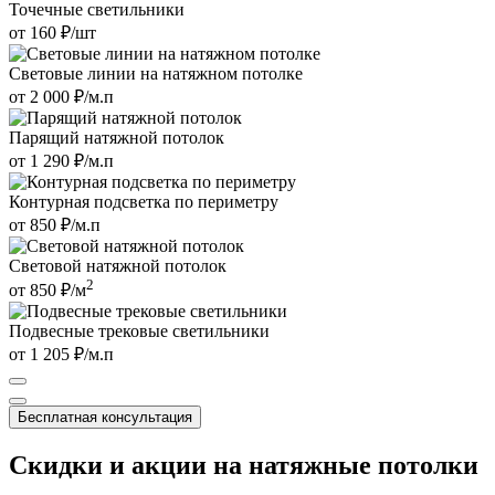
Точечные
светильники
от
160
₽/шт
Световые линии на натяжном потолке
от
2 000
₽/м.п
Парящий натяжной потолок
от
1 290
₽/м.п
Контурная подсветка по периметру
от
850
₽/м.п
Световой натяжной потолок
2
от
850
₽/м
Подвесные трековые светильники
от
1 205
₽/м.п
Бесплатная консультация
Скидки и акции
на натяжные потолки