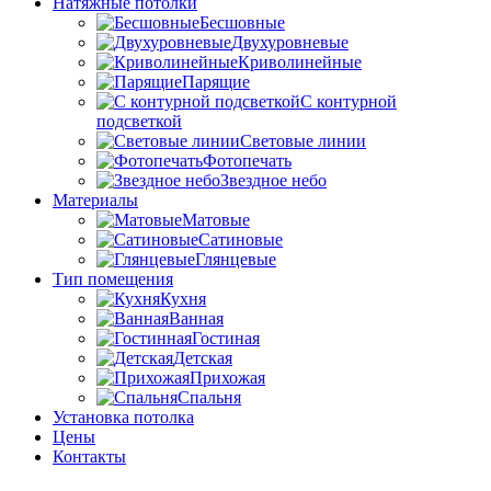
Натяжные потолки
Бесшовные
Двухуровневые
Криволинейные
Парящие
С контурной
подсветкой
Световые линии
Фотопечать
Звездное небо
Материалы
Матовые
Сатиновые
Глянцевые
Тип помещения
Кухня
Ванная
Гостиная
Детская
Прихожая
Спальня
Установка потолка
Цены
Контакты